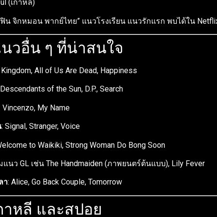
ul (เกาหลี)
ลี ฟิน จิกหมอน พากย์ไทย” แนวโรงเรียน แนวรักแรก พบได้ใน Netfl
ีแนวอื่น ๆ ที่น่าสนใจ
: Kingdom, All of Us Are Dead, Happiness
 Descendants of the Sun, D.P., Search
: Vincenzo, My Name
น
: Signal, Stranger, Voice
Welcome to Waikiki, Strong Woman Do Bong Soon
วมแนว GL เช่น The Handmaiden (ภาพยนตร์ต้นแบบ), Lily Fever
วลา
: Alice, Go Back Couple, Tomorrow
ย์ เกาหลี และสปอย