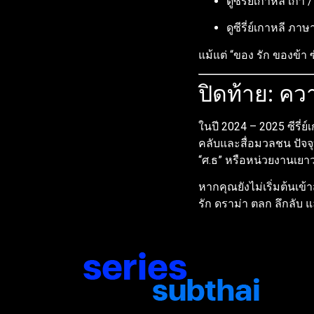
ดูซีรี่ย์เกาหลี เก่า
ดูซีรี่ย์เกาหลี ภ
แม้แต่ “ของ รัก ของข้า ซ
ปิดท้าย: ค
ในปี 2024 – 2025 ซีรี่
คลับและสื่อมวลชน ปัจจุ
“ศ.ธ” หรือหน่วยงานเย
หากคุณยังไม่เริ่มต้นเข้า
รัก ดราม่า ตลก ลึกลับ