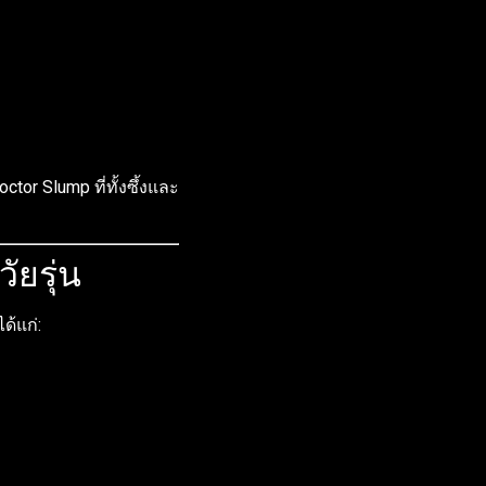
tor Slump ที่ทั้งซึ้งและ
ัยรุ่น
ด้แก่: