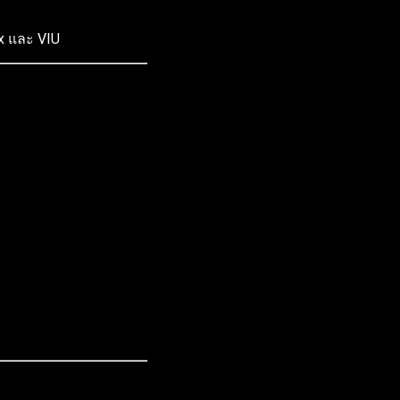
ix และ VIU