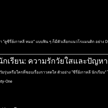
“ดูซีรี่ย์เกาหลี หมอ” แบบฟิน ๆ ก็มีตัวเลือกแนวโรแมนติก อย่าง Doc
ี นักเรียน: ความรักวัยใสและปัญหาว
ัยรุ่นหรือใครที่ชอบเรื่องราวสดใส ตัวอย่าง “ซีรี่ย์เกาหลี นักเรียน” ไ
nty-One