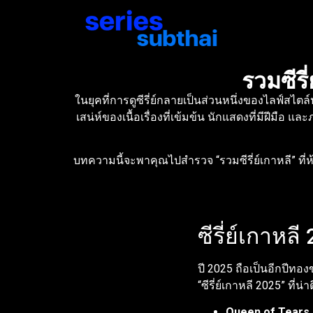
รวมซีรี
ในยุคที่การดูซีรี่ย์กลายเป็นส่วนหนึ่งของไลฟ์สไต
เสน่ห์ของเนื้อเรื่องที่เข้มข้น นักแสดงที่มีฝีมื
บทความนี้จะพาคุณไปสำรวจ “รวมซีรี่ย์เกาหลี” ที่ห
ซีรี่ย์เกาหลี 
ปี 2025 ถือเป็นอีกปีทอง
“ซีรี่ย์เกาหลี 2025” ที่น่
Queen of Tears 