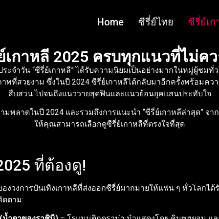
Home
ซีรี่ย์ไทย
ซีรี่ย์เ
่ย์เกาหลี 2025 ครบทุกแนวที่ไม่
ล์ประจำวัน “ซีรี่ย์เกาหลี” ได้รับความนิยมเป็นอย่างมากในหมู่ผู้
อ และภาพที่สวยงาม ซึ่งในปี 2024 ซีรี่ย์เกาหลีได้กลับมาอีกครั้งพร
สืบสวน ไปจนถึงแนววายสุดฟินและแนวย้อนยุคแสนประทับใจ
้ามพลาดในปี 2024 และรวมถึงการแนะนำ “ซีรี่ย์เกาหลีล่าสุด” จากปี
ให้คุณสามารถเลือกดูซีรี่ย์เกาหลีที่ตรงใจที่สุด
2025 ที่ต้องดู!
ของวงการบันเทิงเกาหลีที่ส่งออกซีรี่ย์มากมายให้แฟน ๆ ทั่วโลกได้ร
าติดตาม:
(น้ำตาของราชินี)
– โรแมนติกดราม่า นำแสดงโดย คิมซูฮยอน และ