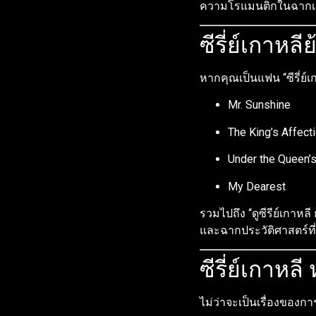
ความโรแมนติกในฉากเลิฟซ
ซีรี่ย์เกาหล
หากคุณเป็นแฟน “ซีรี่ย์เก
Mr. Sunshine
The King’s Affect
Under the Queen’
My Dearest
รวมไปถึง “ดูซีรีย์เกาห
และฉากประวัติศาสตร์ที่น
ซีรี่ย์เกาห
ไม่ว่าจะเป็นเรื่องของการ