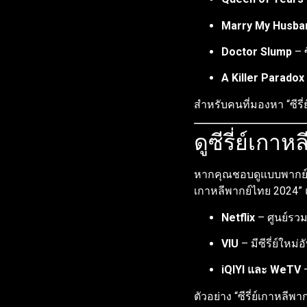
Marry My Husba
Doctor Slump
– 
A Killer Paradox
สำหรับคนที่มองหา “ซีรี่ย
ดูซีรี่ย์เกา
หากคุณชอบดูแบบพากย์ไทย 
เกาหลีพากย์ไทย 2024” แบ
Netflix
– ศูนย์รวม
VIU
– มีซีรี่ย์ใหม่
iQIYI และ WeTV
–
ตัวอย่าง “ซีรี่ย์เกาหลีพา