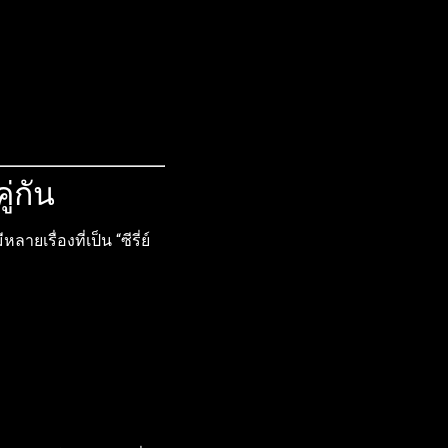
ู่กัน
ยเรื่องที่เป็น “ซีรี่ย์