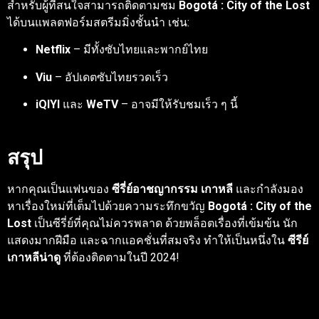
สำหรับผู้ที่สนใจสามารถติดตามชม
Bogotá : City of the Lost
ได้บนแพลตฟอร์มสตรีมมิ่งชั้นนำ เช่น:
Netflix
– มีทั้งซับไทยและพากย์ไทย
Viu
– อัปเดตซับไทยรวดเร็ว
iQIYI
และ
WeTV
– อาจมีให้รับชมเร็ว ๆ นี้
สรุป
หากคุณเป็นแฟนของ
ซีรี่ย์อาชญากรรม เกาหลี
และกำลังมอง
หาเรื่องใหม่ที่เต็มไปด้วยความระทึกขวัญ
Bogotá : City of the
Lost
เป็นซีรี่ย์ที่คุณไม่ควรพลาด ด้วยพล็อตเรื่องที่เข้มข้น นัก
แสดงมากฝีมือ และฉากแอคชั่นที่สมจริง ทำให้เป็นหนึ่งใน
ซีรีย์
เกาหลีน่าดู
ที่ต้องติดตามในปี 2024!