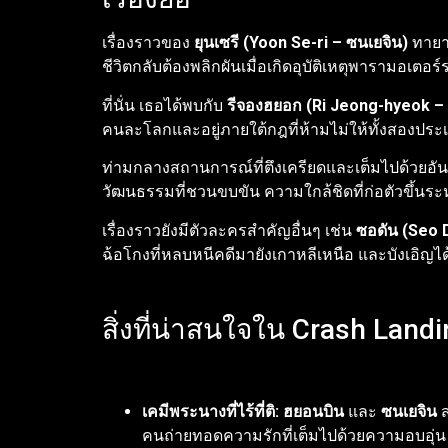
เรื่องราวของ
ยุนเซรี (Yoon Se-ri – ซนเยจิน)
ทายาท
ชีวิตกลับต้องพลิกผันเมื่อเกิดอุบัติเหตุพาราม
ที่นั่น เธอได้พบกับ
รีจองฮยอก (Ri Jeong-hyeok –
คนละโลกและอยู่ภายใต้กฎที่ห้ามไม่ให้ทั้งสองประ
ท่ามกลางสถานการณ์ที่ตึงเครียดและเต็มไปด้วยอันตร
วัฒนธรรมที่ชวนขบขัน ความใกล้ชิดที่ก่อตัวขึ้นระ
เรื่องราวยังมีตัวละครสำคัญอื่นๆ เช่น
ซอดัน (Seo 
ฉ้อโกงที่หลบหนีคดีมายังเกาหลีเหนือ และบังเอิญได้ม
สิ่งที่น่าสนใจใน Crash Land
เคมีพระนางที่ไร้ที่ติ:
ฮยอนบิน
และ
ซนเยจิน
ส
คนถ่ายทอดความรักที่เต็มไปด้วยความอบอุ่น 