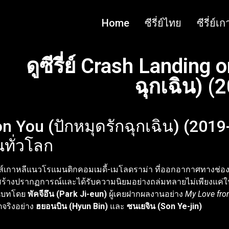
Home
ซีรี่ย์ไทย
ซีรี่ย์เ
ดูซีรี่ย์ Crash Landing 
ฉุกเฉิน) (
g on You (ปักหมุดรักฉุกเฉิน) (20
ทั่วโลก
ีส์เกาหลีแนวโรแมนติกคอมเมดี้-เมโลดราม่า ที่ออกอากาศทางช่อง t
งนี้สร้างปรากฏการณ์และได้รับความนิยมอย่างถล่มทลายไม่เพียงแค่ใน
ขียนบทโดย
พัคจีอึน (Park Ji-eun)
ผู้เคยฝากผลงานอย่าง
My Love fro
จริงอย่าง
ฮยอนบิน (Hyun Bin)
และ
ซนเยจิน (Son Ye-jin)