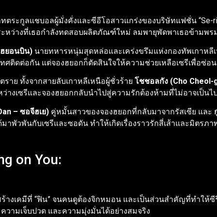
ตระกูลแชบอลผู้มั่งคั่งและซีอีโอสาวแกร่งของบริษัทแฟชั่น “Se-ri
อเตอร์ระหว่างที่เธอกำลังทดสอบผลิตภัณฑ์ใหม่ ลมพายุพัดพาเธอข
 ฮยอนบิน)
นายทหารหนุ่มสุดหล่อและเคร่งขรึมแห่งกองทัพเกาหลีเหน
เทศติดต่อกัน แต่จองฮยอกก็ตัดสินใจให้ความช่วยเหลือเซรีเพื่อซ่
าย ทั้งจากสายลับเกาหลีเหนือผู้ชั่วร้าย
โชชอลกัง (Cho Cheol-
หว่างเซรีและจองฮยอกกลับนำไปสู่ความรักต้องห้ามที่ไม่อาจเป็นไป
Dan – ซอจีฮเย)
คู่หมั้นสาวของจองฮยอกที่กลับมาจากรัสเซีย และ
าพัวพันกับเซรีและซอดัน ทำให้เกิดเรื่องราวรักสี่เส้าและมิตรภาพที
ing on You:
ร้างเคมีที่ “ฟิน” จนคนดูต้องจิกหมอน และเป็นส่วนสำคัญที่ทำให้ซี
ความเจ็บปวด และความมุ่งมั่นได้อย่างสมจริง