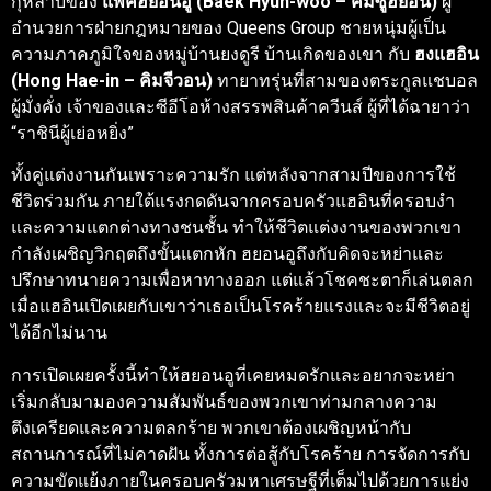
กุหลาบของ
แพคฮยอนอู (Baek Hyun-woo – คิมซูฮยอน)
ผู้
อำนวยการฝ่ายกฎหมายของ Queens Group ชายหนุ่มผู้เป็น
ความภาคภูมิใจของหมู่บ้านยงดูรี บ้านเกิดของเขา กับ
ฮงแฮอิน
(Hong Hae-in – คิมจีวอน)
ทายาทรุ่นที่สามของตระกูลแชบอล
ผู้มั่งคั่ง เจ้าของและซีอีโอห้างสรรพสินค้าควีนส์ ผู้ที่ได้ฉายาว่า
“ราชินีผู้เย่อหยิ่ง”
ทั้งคู่แต่งงานกันเพราะความรัก แต่หลังจากสามปีของการใช้
ชีวิตร่วมกัน ภายใต้แรงกดดันจากครอบครัวแฮอินที่ครอบงำ
และความแตกต่างทางชนชั้น ทำให้ชีวิตแต่งงานของพวกเขา
กำลังเผชิญวิกฤตถึงขั้นแตกหัก ฮยอนอูถึงกับคิดจะหย่าและ
ปรึกษาทนายความเพื่อหาทางออก แต่แล้วโชคชะตาก็เล่นตลก
เมื่อแฮอินเปิดเผยกับเขาว่าเธอเป็นโรคร้ายแรงและจะมีชีวิตอยู่
ได้อีกไม่นาน
การเปิดเผยครั้งนี้ทำให้ฮยอนอูที่เคยหมดรักและอยากจะหย่า
เริ่มกลับมามองความสัมพันธ์ของพวกเขาท่ามกลางความ
ตึงเครียดและความตลกร้าย พวกเขาต้องเผชิญหน้ากับ
สถานการณ์ที่ไม่คาดฝัน ทั้งการต่อสู้กับโรคร้าย การจัดการกับ
ความขัดแย้งภายในครอบครัวมหาเศรษฐีที่เต็มไปด้วยการแย่ง