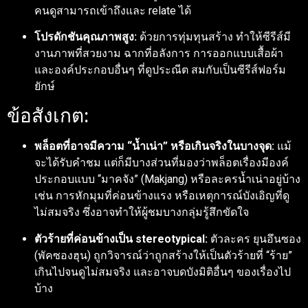
คนดูสามารถเข้าถึงและ relate ได้
โปรดักชันคุณภาพสูง:
ด้วยการทุ่มทุนสร้าง ทำให้ซีรีส์มี
งานภาพที่สวยงาม ฉากที่อลังการ การออกแบบเสื้อผ้า
และองค์ประกอบอื่นๆ ที่ดูประณีต สมกับเป็นซีรีส์ฟอร์ม
ยักษ์
ข้อสังเกต:
พล็อตที่อาจมีความ “น้ำเน่า” หรือเกินจริงในบางจุด:
แม้
จะได้รับคำชม แต่ก็มีบางส่วนที่มองว่าพล็อตเรื่องมีองค์
ประกอบแบบ “มาคจัง” (Makjang) หรือละครน้ำเน่าอยู่บ้าง
เช่น การหักมุมที่ค่อนข้างแรง หรือเหตุการณ์บังเอิญที่ดู
ไม่สมจริง ซึ่งอาจทำให้ผู้ชมบางกลุ่มรู้สึกขัดใจ
ตัวร้ายที่ค่อนข้างเป็น stereotypical:
ตัวละคร ยุนอึนซอง
(พัคซองฮุน) ถูกวิจารณ์ว่าถูกสร้างให้เป็นตัวร้ายที่ “ร้าย”
เกินไปจนดูไม่สมจริง และอาจบดบังมิติอื่นๆ ของเรื่องไป
บ้าง