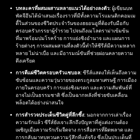
บทละครที่ผสมผสานหลายแนวได้อย่างลงตัว:
ผู้เขียนบท
พัคจีอึนได้นำเสนอเรื่องราวที่มีทั้งความโรแมนติกคอมเม
ดี้ในส่วนของชีวิตประจำวันของฮยอนอูที่ต้องรับมือกับ
ครอบครัวภรรยาผู้ร่ำรวย ไปจนถึงเมโลดราม่าเข้มข้น
ที่มาพร้อมปมโรคร้าย การแย่งชิงอำนาจ และแผนการ
ร้ายต่างๆ การผสมผสานที่ลงตัวนี้ทำให้ซีรีส์มีความหลาก
หลาย ไม่น่าเบื่อ และมีอารมณ์ขันที่ช่วยผ่อนคลายความ
ตึงเครียด
การตีแผ่ชีวิตครอบครัวแชบอล:
ซีรีส์แสดงให้เห็นถึงความ
ซับซ้อนและความวุ่นวายของตระกูลมหาเศรษฐี การเมือง
ภายในครอบครัว การแย่งชิงมรดก และความสัมพันธ์ที่
อาจไม่เป็นธรรมชาติ ซึ่งเป็นฉากหลังที่ช่วยขับเคลื่อน
พล็อตได้อย่างน่าสนใจ
การสำรวจประเด็นชีวิตคู่ที่ลึกซึ้ง:
นอกจากการเล่าเรื่อง
ความรักแล้ว ซีรีส์ยังเจาะลึกถึงปัญหาที่คู่แต่งงานต้อง
เผชิญเมื่อความรักเริ่มจืดจาง การสื่อสารที่ผิดพลาด และ
การกลับมาทบทวนความรู้สึกที่แท้จริง ซึ่งเป็นประเด็นที่