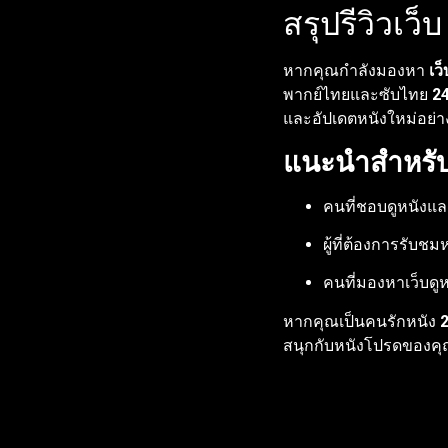
สรุปรีวิวเว็
หากคุณกำลังมองหา
เว
พากย์ไทยและซับไทย
2
และอัปเดตหนังใหม่อย่า
แนะนำสำหรับ
คนที่ชอบดูหนังแ
ผู้ที่ต้องการรับช
คนที่มองหาเว็บดูห
หากคุณเป็นคนรักหนัง
สนุกกับหนังโปรดของคุณไ