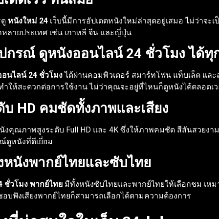
รดู
หนังใหม่ 24
เว็บนี้มีการอัปเดตหนังใหม่ล่าสุดอยู่เสมอ ไม่ว่าจะ
กหลายประเทศ เช่น เกาหลี จีน และญี่ปุ่น
ปกรณ์ ดูหนังออนไลน์ 24 ชั่วโมง ได้ทุกท
ออนไลน์ 24 ชั่วโมง
ได้ผ่านคอมพิวเตอร์ สมาร์ทโฟน แท็บเล็ต และสม
ำให้สะดวกต่อการใช้งาน ไม่ว่าคุณจะอยู่ที่ไหนก็ดูหนังได้ตลอดเ
ับ HD คมชัดทั้งภาพและเสียง
งคุณภาพสูงระดับ Full HD และ 4K ซึ่งให้ภาพคมชัด สีสันสวยงาม พ
ูหนังที่ดีเยี่ยม
ทั้งหนังพากย์ไทยและซับไทย
4 ชั่วโมง พากย์ไทย
มีทั้งหนังซับไทยและพากย์ไทยให้เลือกชม เหมาะ
อชอบฟังเสียงพากย์ไทยก็สามารถเลือกได้ตามความต้องการ