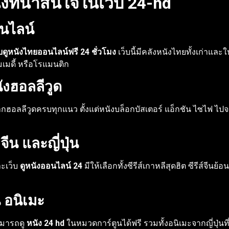
งที่น่าสนใจในเว็บ 24-hd
นไลน์
็บดูหนังไทยออนไลน์ฟรี 24 ชั่วโมง
เว็บนี้มีคลังหนังไทยทั้งเก่าและใ
เมดี้ หรือโรแมนติก
นังฮอลลีวูด
กฮอลลีวูดครบทุกแนว ตั้งแต่หนังบล็อกบัสเตอร์ แอ็กชัน ไซไฟ ไป
 จีน และญี่ปุ่น
าะเว็บ
ดูหนังออนไลน์ 24
มีให้เลือกทั้งซีรีส์เกาหลีสุดฮิต ซีรีส์จีนย้อน
น อนิเมะ
ามารถดู
หนัง 24 hd
ในหมวดการ์ตูนได้ฟรี รวมทั้งอนิเมะจากญี่ปุ่นที